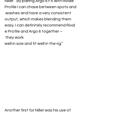
Niller. “By pairing Argo 6 FX with Rivale 
Profile I can chase between spots and
 washes and have a very consistent 
output, which makes blending them 
easy. I can definitely recommend Rival
e Profile and Argo 6 together –
 they work 
well in size and fit well in the rig.”
Another first for Niller was his use of 