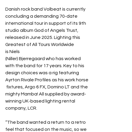
Danish rock band Volbeat is currently 
concluding a demanding 70-date 
international tour in support of its 9th 
studio album God of Angels Trust, 
released in June 2025. Lighting this 
Greatest of All Tours Worldwide 
is Niels 
(Niller) Bjerregaard who has worked 
with the band for 17 years. Key to his 
design choices was a rig featuring 
Ayrton Rivale Profiles as his work horse
 fixtures, Argo 6 FX, Domino LT and the 
mighty Mamba! All supplied by award-
winning UK-based lighting rental 
company, LCR.
“The band wanted a return to a retro 
feel that focused on the music, so we 