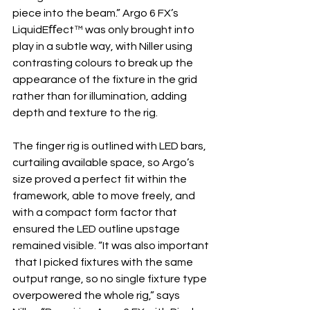
piece into the beam.” Argo 6 FX’s 
LiquidEﬀect™ was only brought into 
play in a subtle way, with Niller using 
contrasting colours to break up the 
appearance of the fixture in the grid 
rather than for illumination, adding 
depth and texture to the rig.
The finger rig is outlined with LED bars, 
curtailing available space, so Argo’s 
size proved a perfect fit within the 
framework, able to move freely, and 
with a compact form factor that 
ensured the LED outline upstage 
remained visible. “It was also important
 that I picked fixtures with the same 
output range, so no single fixture type 
overpowered the whole rig,” says 