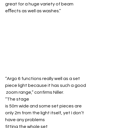
great for a huge variety of beam 
eﬀects as well as washes.”
“Argo 6 functions really well as a set 
piece light because it has such a good
 zoom range,” confirms Niller. 
“The stage 
is 50m wide and some set pieces are 
only 2m from the light itself, yet I don’t 
have any problems 
fitting the whole set 