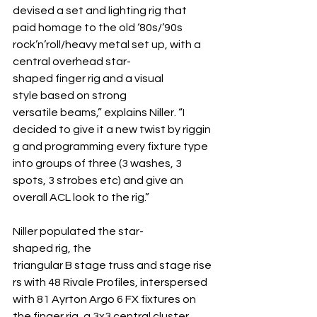
devised a set and lighting rig that 
paid homage to the old ‘80s/’90s 
rock’n’roll/heavy metal set up, with a 
central overhead star-
shaped finger rig and a visual 
style based on strong 
versatile beams,” explains Niller. “I 
decided to give it a new twist by riggin
g and programming every fixture type 
into groups of three (3 washes, 3 
spots, 3 strobes etc) and give an 
overall ACL look to the rig.”
Niller populated the star-
shaped rig, the 
triangular B stage truss and stage rise
rs with 48 Rivale Profiles, interspersed 
with 81 Ayrton Argo 6 FX fixtures on 
the finger rig, a 3x3 central cluster, 