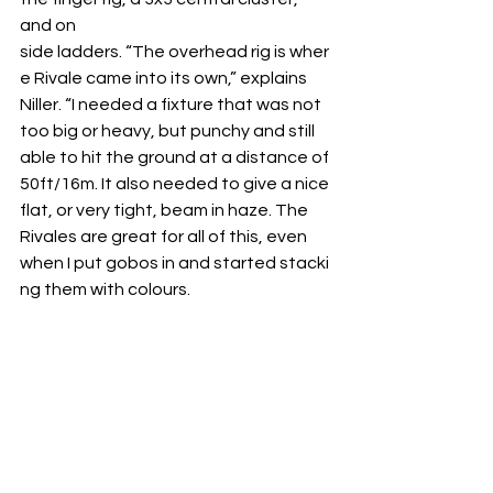
and on 
side ladders. “The overhead rig is wher
e Rivale came into its own,” explains 
Niller. “I needed a fixture that was not 
too big or heavy, but punchy and still 
able to hit the ground at a distance of 
50ft/16m. It also needed to give a nice 
flat, or very tight, beam in haze. The 
Rivales are great for all of this, even 
when I put gobos in and started stacki
ng them with colours.