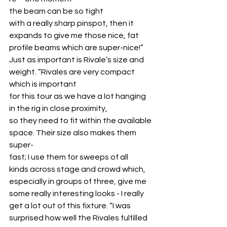
the beam can be so tight 
with a really sharp pinspot, then it 
expands to give me those nice, fat 
profile beams which are super-nice!”
Just as important is Rivale’s size and 
weight. “Rivales are very compact 
which is important 
for this tour as we have a lot hanging 
in the rig in close proximity, 
so they need to fit within the available 
space. Their size also makes them 
super-
fast; I use them for sweeps of all 
kinds across stage and crowd which, 
especially in groups of three, give me 
some really interesting looks - I really 
get a lot out of this fixture. “I was 
surprised how well the Rivales fulfilled 