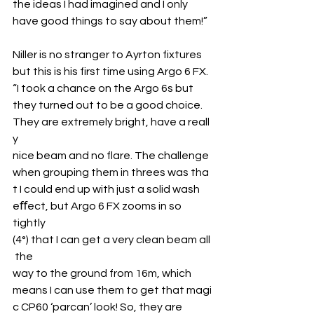
the ideas I had imagined and I only 
have good things to say about them!”
Niller is no stranger to Ayrton fixtures 
but this is his first time using Argo 6 FX. 
“I took a chance on the Argo 6s but 
they turned out to be a good choice.
They are extremely bright, have a reall
y 
nice beam and no flare. The challenge 
when grouping them in threes was tha
t I could end up with just a solid wash 
eﬀect, but Argo 6 FX zooms in so 
tightly 
(4°) that I can get a very clean beam all
 the 
way to the ground from 16m, which 
means I can use them to get that magi
c CP60 ‘parcan’ look! So, they are 