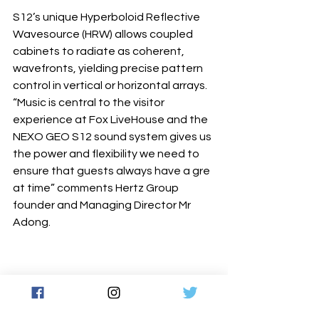
S12’s unique Hyperboloid Reflective 
Wavesource (HRW) allows coupled 
cabinets to radiate as coherent, 
wavefronts, yielding precise pattern 
control in vertical or horizontal arrays.
“Music is central to the visitor 
experience at Fox LiveHouse and the 
NEXO GEO S12 sound system gives us 
the power and flexibility we need to 
ensure that guests always have a gre
at time” comments Hertz Group 
founder and Managing Director Mr 
Adong.