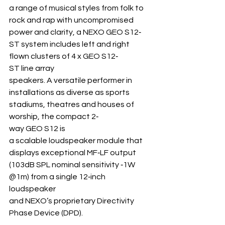
a range of musical styles from folk to 
rock and rap with uncompromised 
power and clarity, a NEXO GEO S12‐
ST system includes left and right 
flown clusters of 4 x GEO S12‐
ST line array 
speakers. A versatile performer in 
installations as diverse as sports 
stadiums, theatres and houses of 
worship, the compact 2‐
way GEO S12 is 
a scalable loudspeaker module that 
displays exceptional MF‐LF output 
(103dB SPL nominal sensitivity ‐1W 
@1m) from a single 12‐inch 
loudspeaker 
and NEXO’s proprietary Directivity 
Phase Device (DPD).