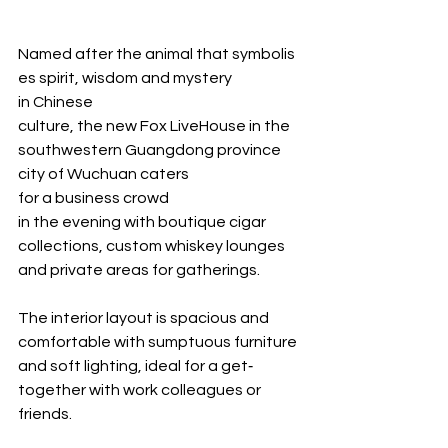
Named after the animal that symbolis
es spirit, wisdom and mystery 
in Chinese 
culture, the new Fox LiveHouse in the 
southwestern Guangdong province 
city of Wuchuan caters 
for a business crowd 
in the evening with boutique cigar 
collections, custom whiskey lounges 
and private areas for gatherings.
The interior layout is spacious and 
comfortable with sumptuous furniture 
and soft lighting, ideal for a get‐ 
together with work colleagues or 
friends.